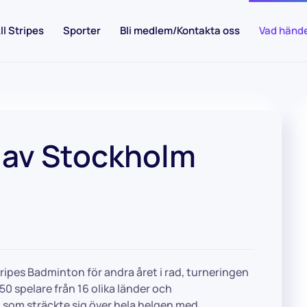
ll Stripes
Sporter
Bli medlem/Kontakta oss
Vad händ
 av Stockholm
ripes Badminton för andra året i rad, turneringen
0 spelare från 16 olika länder och
 som sträckte sig över hela helgen med