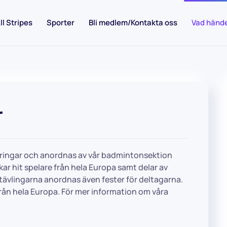
ll Stripes
Sporter
Bli medlem/Kontakta oss
Vad händ
r
neringar och anordnas av vår badmintonsektion
ar hit spelare från hela Europa samt delar av
 tävlingarna anordnas även fester för deltagarna.
e från hela Europa. För mer information om våra